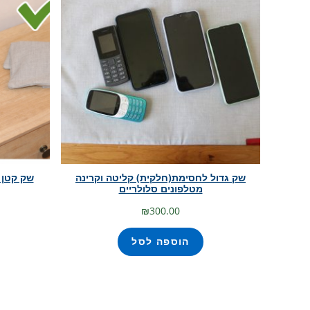
שק גדול לחסימת(חלקית) קליטה וקרינה
שק קטן 
מטלפונים סלולריים
₪
300.00
הוספה לסל