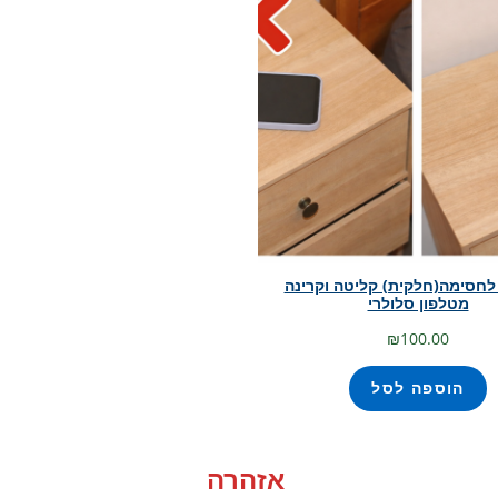
לחסימה(חלקית) קליטה וקרינה
מטלפון סלולרי
₪
100.00
הוספה לסל
אזהרה