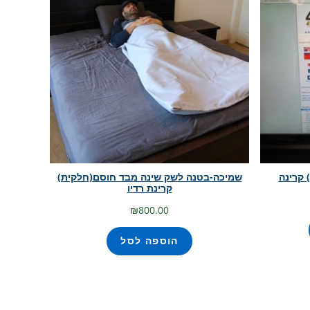
 קרינה
שמיכה-בטנה לשק שינה מבד חוסם(חלקית)
קרינת רדיו
וח
₪
800.00
ירים:
הוספה לסל