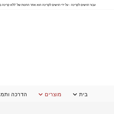
Ski
עבור רגישים לקרינה - על ידי רגישים לקרינה הוא אתר החנות של 'ללא קרינה בשבילך' www.norad4u.co.il .... לרכישה והסברים בתשלום 0796644330 
t
conten
בית
מוצרים
הדרכה ותמי