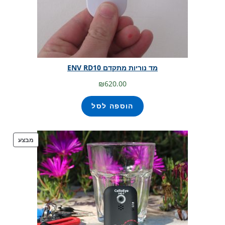
מד נוריות מתקדם ENV RD10
₪
620.00
הוספה לסל
מבצע
מוצרים
במבצע