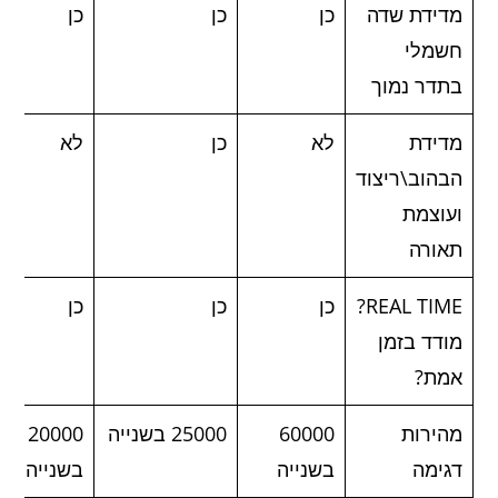
מדידת שדה
כן
כן
כן
חשמלי
בתדר נמוך
מדידת
לא
כן
לא
הבהוב\ריצוד
ועוצמת
תאורה
REAL TIME?
כן
כן
כן
מודד בזמן
אמת?
מהירות
60000
25000 בשנייה
20000
דגימה
בשנייה
בשנייה