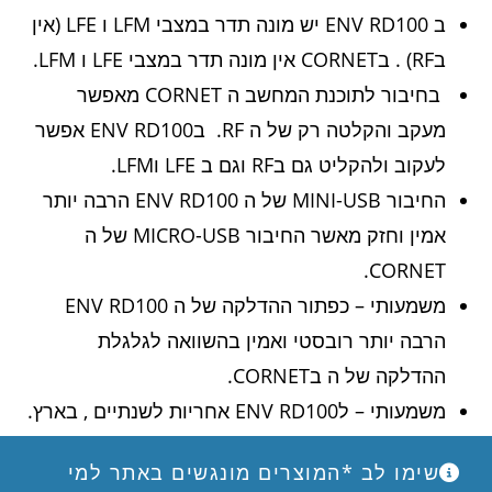
ב ENV RD100 יש מונה תדר במצבי LFM ו LFE (אין
בRF) . בCORNET אין מונה תדר במצבי LFE ו LFM.
בחיבור לתוכנת המחשב ה CORNET מאפשר
מעקב והקלטה רק של ה RF. בENV RD100 אפשר
לעקוב ולהקליט גם בRF וגם ב LFE וLFM.
החיבור MINI-USB של ה ENV RD100 הרבה יותר
אמין וחזק מאשר החיבור MICRO-USB של ה
CORNET.
משמעותי – כפתור ההדלקה של ה ENV RD100
הרבה יותר רובסטי ואמין בהשוואה לגלגלת
ההדלקה של ה בCORNET.
משמעותי – לENV RD100 אחריות לשנתיים , בארץ.
ל CORNET נתנו בזמנו אחריות לשנה בלבד.
שימו לב *המוצרים מונגשים באתר למי