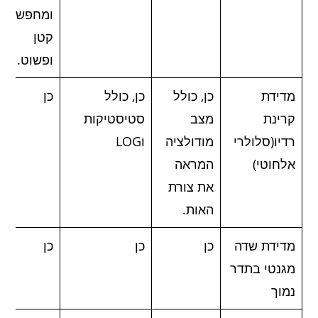
ומחפש מד
קטן
ופשוט.
מדידת
כן, כולל
כן, כולל
כן
קרינת
מצב
סטיסטיקות
רדיו(סלולרי
מודולציה
וLOG
אלחוטי)
המראה
את צורת
האות.
מדידת שדה
כן
כן
כן
מגנטי בתדר
נמוך