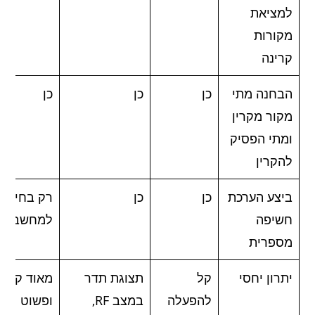
למציאת
מקורות
קרינה
הבחנה מתי
כן
כן
כן
מקור מקרין
ומתי הפסיק
להקרין
ביצע הערכת
כן
כן
רק בחיבור
חשיפה
למחשב
מספרית
יתרון יחסי
קל
תצוגת תדר
מאוד קל
להפעלה
במצב RF,
ופשוט