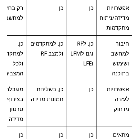
אפשרויות
כן
כן
רק בחיבור
מדידה/ניתוח
למחשב
מתקדמות
חיבור
כן, לRF
כן, למתקדמים
כן,
למחשב
וגם לLFM
ולמצב RF
למתקדמים
ושימוש
וLFE
ולכל
בתוכנה
המצבים
אפשרויות
כן
כן, בשליחת
מוגבלת
לעזרה
תמונות מדידה
בצירוף
מרחוק
סרטון
מדידה
מתאים
כן
כן
כן