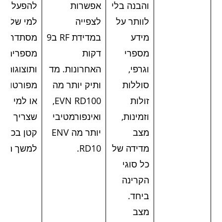
והבנה בלי
אפשרות
להפעלה
לוותר על
לצפייה
למי שלא
מידע
במדידת RF ב9
מסתדר עם
מספרי
דקות
מספרים
וגרפי,
האחרונות. מד
ותוצוגות
סוללות
ותיק יותר מה
מפורטות.
זולות
EVN RD100,
או למי
וזמינות,
ואינפורמטיבי
שצריך מד
מצב
יותר מה ENV
קטן בכיס
מדידה של
RD10.
למשך היום
כל סוגי
הקרינה
ביחד.
מצב