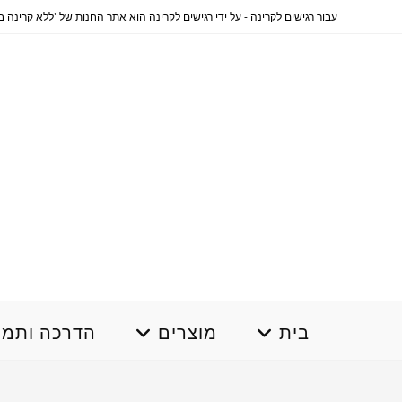
Ski
עבור רגישים לקרינה - על ידי רגישים לקרינה הוא אתר החנות של 'ללא קרינה בשבילך' www.norad4u.co.il .... לרכישה והסברים בתשלום 0796644330 
t
conten
בית
מוצרים
הדרכה ותמי