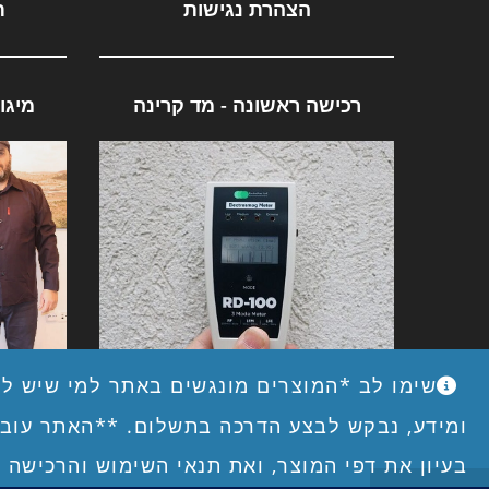
הצהרת נגישות
ת
רכישה ראשונה - מד קרינה
מיגו
מד קרינה ENV RD-100
מיגו
שימו לב *המוצרים מונגשים באתר למי שיש לו 
ומידע, נבקש לבצע הדרכה בתשלום. **האתר עובד
בעיון את דפי המוצר, ואת תנאי השימוש והרכישה 
www.4EHSByEHS.co.il - 'עבור רגישים לקרינה על ידי רגישים לקרינה' - החל מ 2012 (האתר החדש נבנה ב2020) ...