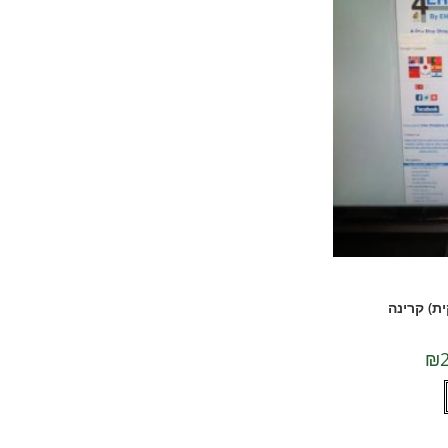
ת) קרינה
טווח
₪
מחירים:
למוצר
עד
זה
יש
מספר
סוגים.