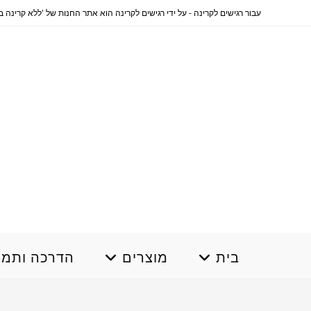
Ski
עבור רגישים לקרינה - על ידי רגישים לקרינה הוא אתר החנות של 'ללא קרינה בשבילך' www.norad4u.co.il .... לרכישה והסברים בתשלום 0796644330 
t
conten
בית
מוצרים
הדרכה ותמי