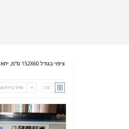
ציפוי בגודל 152X60 ס"מ, יתאים למסך בגודלים של 37", 40", ועוד שארית שתתאים למסך קטן יותר ( עד 24" )
סידור ברירת מ