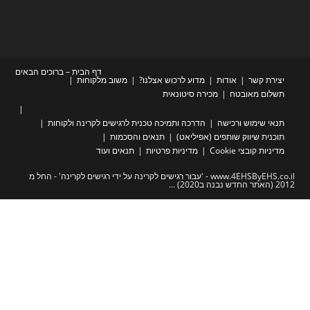
דף הבית – ברוכים הבאים
שר
אודות
מדוע לרכוש אצלנו?
משוב מלקוחות
מאובטח
מכירה סיטונאית
מוש ורכישה
הדרכה ותמיכה טכנית לרגישים לקרינה ולקוחות
שיווק שותפים (אפיליאט)
תנאים והסכמות
צי Cookie
מדיניות פרטיות
תנאים ועוד
www.4EHSByEHS.co.il - 'עבור רגישים לקרינה על ידי רגישים לקרינה' - החל מ