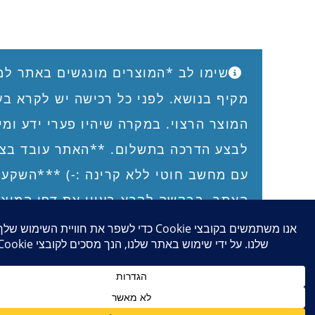
שימו לב *המוצרים מונגשים באתר למי שיש לו
מקיף בנושא. לפני כל רכישה יש לקרא בעיון את ד
המוצר הרצוי. במקרה שיהיו פערי ידע ומידע, נבק
לבצע הדרכה בתשלום. **האתר עובד בצורה טובה 
עם מחשב חוטי ללא קרינה :-) ***השקענו רבות ב
האתר. בבקשה לקרא בעיון את דפי המוצר, ואת תנ
השימוש והרכישה באתר, כולל תנאי השימוש במיגו
האישי, תניאי השימוש בבדים חוסמי קרינת רדיו, ת
השימוש במיגון הביתי, ומדיניות החזרה של פריטים
לפני ביצוע הרכישה. טל"ח. תודה!