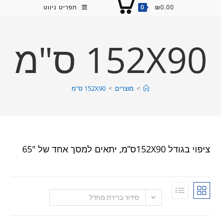
0.00
₪
0
תפריט ניווט
152X ס"מ
>
מוצרים
>
152X90 ס"מ
ים למסך אחד של 65″
סידור ברירת מחדל