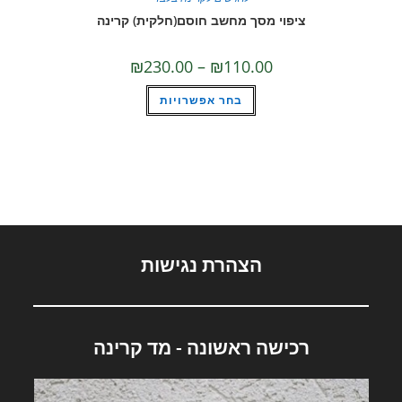
ציפוי מסך מחשב חוסם(חלקית) קרינה
טווח
₪
230.00
–
₪
110.00
מחירים:
למוצר
בחר אפשרויות
עד
זה
יש
מספר
סוגים.
ניתן
לבחור
את
האפשרויות
בעמוד
המוצר
הצהרת נגישות
רכישה ראשונה - מד קרינה