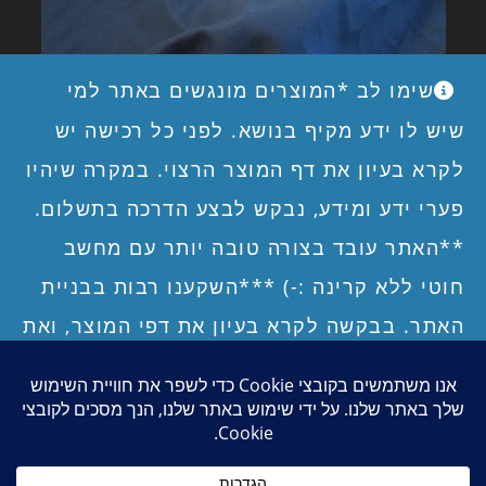
שימו לב *המוצרים מונגשים באתר למי
שיש לו ידע מקיף בנושא. לפני כל רכישה יש
לקרא בעיון את דף המוצר הרצוי. במקרה שיהיו
פערי ידע ומידע, נבקש לבצע הדרכה בתשלום.
**האתר עובד בצורה טובה יותר עם מחשב
בדים חוסמי קרינת רדיו
חוטי ללא קרינה :-) ***השקענו רבות בבניית
האתר. בבקשה לקרא בעיון את דפי המוצר, ואת
תנאי השימוש והרכישה באתר, כולל תנאי
דף הבית – ברוכים הבאים
השימוש במיגון האישי, תניאי השימוש בבדים
יצירת קשר
אודות
מדוע לרכוש אצלנו?
משוב מלקוחות
תשלום מאובטח
מכירה סיטונאית
חוסמי קרינת רדיו, תנאי השימוש במיגון הביתי,
תנאי שימוש ורכישה
הדרכה ותמיכה טכנית לרגישים לקרינה ולקוחות
ומדיניות החזרה של פריטים, לפני ביצוע