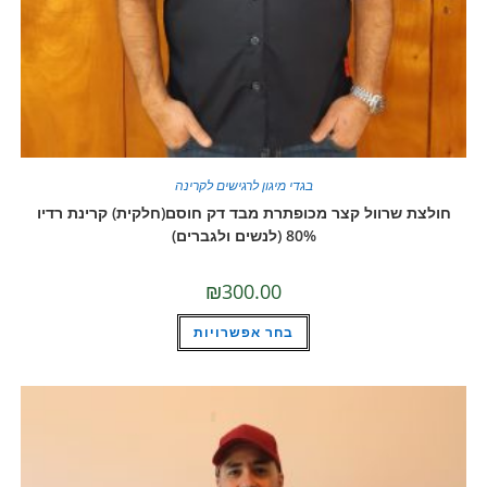
בגדי מיגון לרגישים לקרינה
שרוול קצר מכופתרת מבד דק חוסם(חלקית) קרינת רדיו
80% (לנשים ולגברים)
₪
300.00
למוצר
בחר אפשרויות
זה
יש
מספר
סוגים.
ניתן
לבחור
את
האפשרויות
בעמוד
המוצר