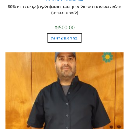
חולצה מכופתרת שרוול ארוך מבד חוסם(חלקית) קרינת רדיו 80%
(לנשים וגברים)
₪
500.00
למוצר
בחר אפשרויות
זה
יש
מספר
סוגים.
ניתן
לבחור
את
האפשרויות
בעמוד
המוצר