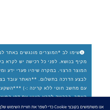
שימו לב *המוצרים מונגשים באתר למי שיש לו
מקיף בנושא. לפני כל רכישה יש לקרא בעיון את ד
המוצר הרצוי. במקרה שיהיו פערי ידע ומידע, נבק
לבצע הדרכה בתשלום. **האתר עובד בצורה טובה 
עם מחשב חוטי ללא קרינה :-) ***השקענו רבות ב
האתר. בבקשה לקרא בעיון את דפי המוצר, ואת תנ
השימוש והרכישה באתר, כולל תנאי השימוש במיגו