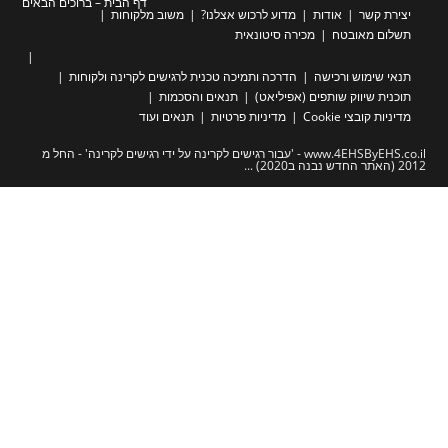
דף הבית – ברוכים הבאים
שר
אודות
מדוע לרכוש אצלנו?
משוב מלקוחות
מאובטח
מכירה סיטונאית
מוש ורכישה
הדרכה ותמיכה טכנית לרגישים לקרינה ולקוחות
שיווק שותפים (אפיליאט)
תנאים והסכמות
צי Cookie
מדיניות פרטיות
תנאים ועוד
www.4EHSByEHS.co.il - 'עבור רגישים לקרינה על ידי רגישים לקרינה' - החל מ