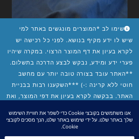
שימו לב *המוצרים מונגשים באתר למי
שיש לו ידע מקיף בנושא. לפני כל רכישה יש
לקרא בעיון את דף המוצר הרצוי. במקרה שיהיו
פערי ידע ומידע, נבקש לבצע הדרכה בתשלום.
**האתר עובד בצורה טובה יותר עם מחשב
בדים חוסמי קרינת רדיו
חוטי ללא קרינה :-) ***השקענו רבות בבניית
האתר. בבקשה לקרא בעיון את דפי המוצר, ואת
תנאי השימוש והרכישה באתר, כולל תנאי
דף הבית – ברוכים הבאים
השימוש במיגון האישי, תניאי השימוש בבדים
יצירת קשר
אודות
מדוע לרכוש אצלנו?
משוב מלקוחות
תשלום מאובטח
מכירה סיטונאית
חוסמי קרינת רדיו, תנאי השימוש במיגון הביתי,
תנאי שימוש ורכישה
הדרכה ותמיכה טכנית לרגישים לקרינה ולקוחות