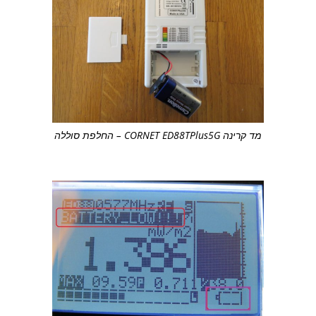
מד קרינה CORNET ED88TPlus5G – החלפת סוללה