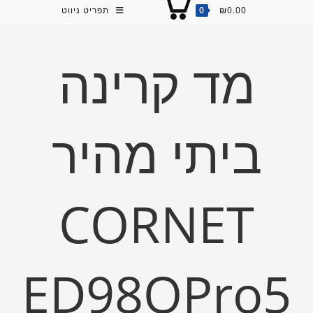
0.00
₪
0
תפריט ניווט
מד קרינה
ביתי מהיר
CORNET
ED98QPro5