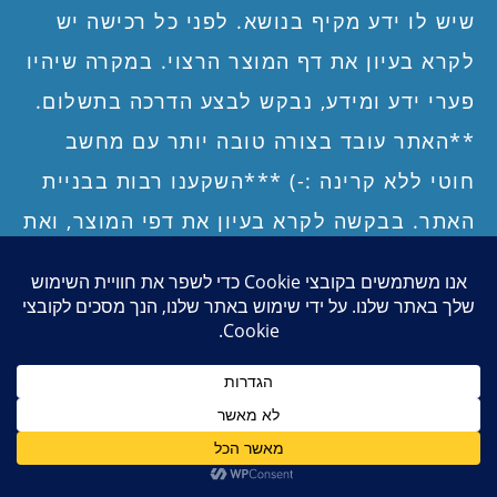
להסברים מפורטים נוספים לגבי המד CORNET
שיש לו ידע מקיף בנושא. לפני כל רכישה יש
ED88TPLUS5G2 לחצו כאן…
לקרא בעיון את דף המוצר הרצוי. במקרה שיהיו
פערי ידע ומידע, נבקש לבצע הדרכה בתשלום.
**האתר עובד בצורה טובה יותר עם מחשב
Manufacture's datasheet
חוטי ללא קרינה :-) ***השקענו רבות בבניית
Operation mode: Quad-mode of
האתר. בבקשה לקרא בעיון את דפי המוצר, ואת
operation
תנאי השימוש והרכישה באתר, כולל תנאי
השימוש במיגון האישי, תניאי השימוש בבדים
– (RF mode): High frequency RF
חוסמי קרינת רדיו, תנאי השימוש במיגון הביתי,
Broadband
ומדיניות החזרה של פריטים, לפני ביצוע
– (Gauss mode): Low frequency Magnetic
field
הרכישה. טל"ח. תודה!
– (Electric Field mode): Low frequency Electric
סגור
field