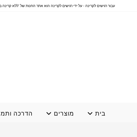
Ski
עבור רגישים לקרינה - על ידי רגישים לקרינה הוא אתר החנות של 'ללא קרינה בשבילך' www.norad4u.co.il .... לרכישה והסברים בתשלום 0796644330 
t
conten
בית
מוצרים
הדרכה ותמי