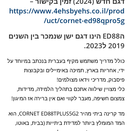
דגם חדש (2024) זמין בקישור –
https://www.4ehsbyehs.co.il/prod
uct/cornet-ed98qpro5g/
הED88 הינו דגם ישן שנמכר בין השנים
2019 ל2023.
כולל מדריך משתמש מקיף בעברית בנכתב במיוחד על
ידי, אחריות בארץ, תמיכה באימיילים ובקבוצות
פיסבוק, מדריכי וידאו מצולמים!
כלי מצויין שילווה אתכם בתהליך הלמידה, מדידות,
צמצום חשיפה, מעבר לקווי ואם אין ברירה אז המיגון!
מד קרינה ביתי מהיר CORNET ED88TPLUS5G2, הוא
המד המומלץ ביותר למדידת ביתייות (בבית, באוטו,