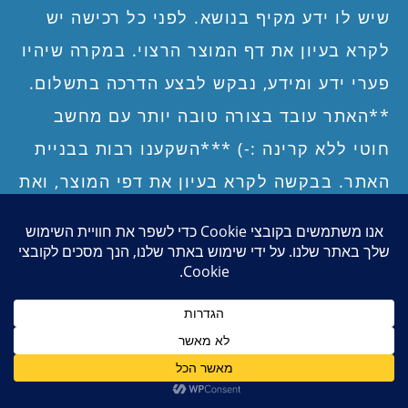
שיש לו ידע מקיף בנושא. לפני כל רכישה יש
Function:
RF power level, LF magnetic field
לקרא בעיון את דף המוצר הרצוי. במקרה שיהיו
strength, Electric Field strength, signal
פערי ידע ומידע, נבקש לבצע הדרכה בתשלום.
frequency,
Hold, MAX, Peak Average, Average, Sound
**האתר עובד בצורה טובה יותר עם מחשב
output, audio Alarm, custom LED level, Duty
חוטי ללא קרינה :-) ***השקענו רבות בבניית
cycle
האתר. בבקשה לקרא בעיון את דפי המוצר, ואת
תנאי השימוש והרכישה באתר, כולל תנאי
השימוש במיגון האישי, תניאי השימוש בבדים
חוסמי קרינת רדיו, תנאי השימוש במיגון הביתי,
סרטוני וידאו ה
CORNET ED88TPLUS
ומדיניות החזרה של פריטים, לפני ביצוע
03-2023, CORNET ED88TPLUS5G2 סרטון תקציר
הרכישה. טל"ח. תודה!
https://youtu.be/KI7KqLEDm1g
–
סגור