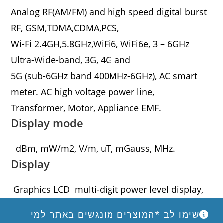
Analog RF(AM/FM) and high speed digital burst
RF, GSM,TDMA,CDMA,PCS,
Wi-Fi 2.4GH,5.8GHz,WiFi6, WiFi6e, 3 – 6GHz
Ultra-Wide-band, 3G, 4G and
5G (sub-6GHz band 400MHz-6GHz), AC smart
meter. AC high voltage power line,
Transformer, Motor, Appliance EMF.
Display mode
dBm, mW/m2, V/m, uT, mGauss, MHz.
Display
Graphics LCD multi-digit power level display,
moving Histogram, level bar display,
שימו לב *המוצרים מונגשים באתר למי
color LED segment.