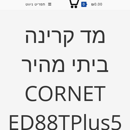
0.00
₪
0
תפריט ניווט
מד קרינה
ביתי מהיר
CORNET
ED88TPlus5