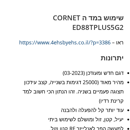
שימוש במד ה CORNET
ED88TPLUS5G2
ראו –
https://www.4ehsbyehs.co.il/?p=3386
יתרונות
דגם חדש ומעודכן (03-2023)
מהיר מאוד (25000 דגימות בשנייה, קצב עידכון
תצוגה פעמיים בשניה. זהו הנתון הכי חשוב למד
קרינת רדיו)
עוד יותר קל להפעלה ולהבנה
יעיל, קטן, זול ומושלם לשימוש ביתי
למעשה הפך לאנלייזר RF קטן וזול.