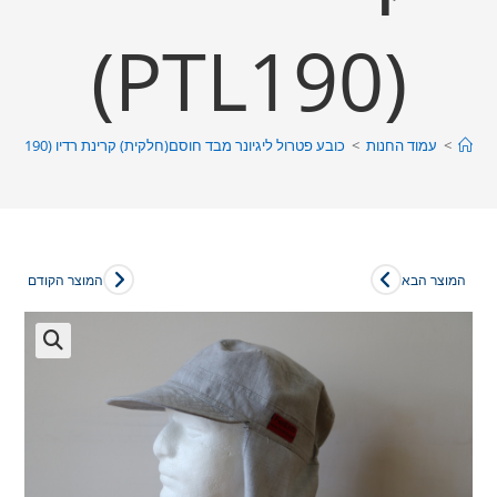
(PTL190)
>
עמוד החנות
>
כובע פטרול ליגיונר מבד חוסם(חלקית) קרינת רדיו (PTL190)
המוצר הבא
המוצר הקודם
🔍