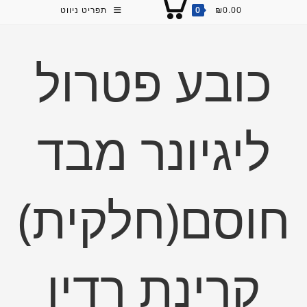
0.00
₪
0
תפריט ניווט
כובע פטרול
ליגיונר מבד
חוסם(חלקית)
קרינת רדיו