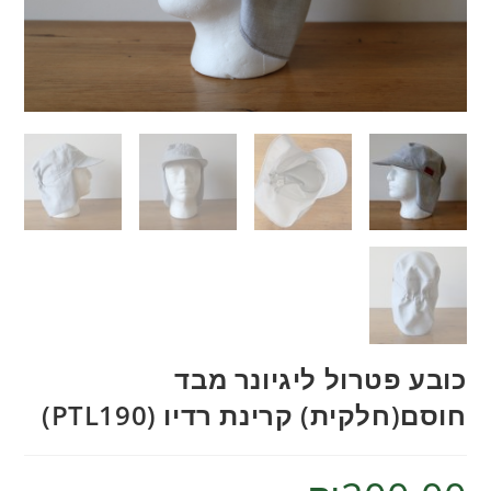
כובע פטרול ליגיונר מבד
חוסם(חלקית) קרינת רדיו (PTL190)