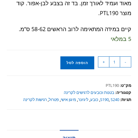
מאוד ועמיד לאורך זמן. בד זה בצבע לבן-אפור. קוד
מוצר PTL190.
קיים במידה המתאימה לרוב הראשים 58-62 ס"מ.
5 במלאי
כמות
+
-
הוספה לסל
של
כובע
פטרול
מק"ט:
PTL190
ליגיונר
קטגוריה:
בטנות וכובעים לרגישים לקרינה
מבד
תגיות:
S240
,
S190
,
כובע
,
ליגיונר
,
מיגון אישי
,
פטרול
,
רגישות לקרינה
חוסם(חלקית)
קרינת
רדיו
(PTL190)