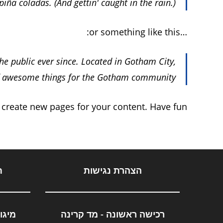
piña coladas. (And gettin' caught in the rain.)
…or something like this:
e public ever since. Located in Gotham City,
of awesome things for the Gotham community.
 create new pages for your content. Have fun!
הצהרת נגישות
ת
רכישה ראשונה - מד קרינה
מיגו