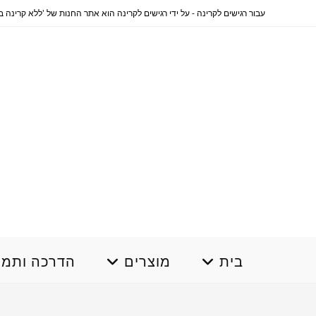
Ski
עבור רגישים לקרינה - על ידי רגישים לקרינה הוא אתר החנות של 'ללא קרינה בשבילך' www.norad4u.co.il .... לרכישה והסברים בתשלום 0796644330 
t
conten
בית
מוצרים
הדרכה ותמי